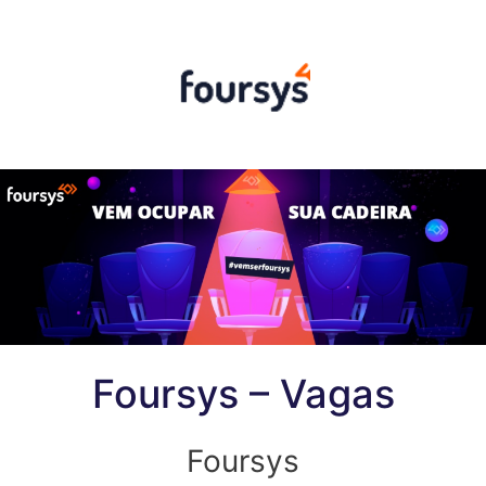
Pular
para
o
conteúdo
Foursys – Vagas
Foursys